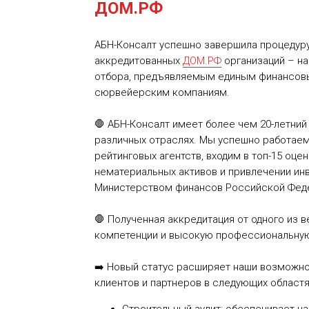
ДОМ.РФ
АБН-Консалт успешно завершила процедуру
аккредитованных
ДОМ.РФ
организаций – н
отбора, предъявляемым единым финансовы
сюрвейерским компаниям.
🛑 АБН-Консалт имеет более чем 20-летний
различных отраслях. Мы успешно работаем
рейтинговых агентств, входим в топ-15 оц
нематериальных активов и привлечении ин
Министерством финансов Российской Фед
🛑 Полученная аккредитация от одного из 
компетенции и высокую профессиональную
➡️ Новый статус расширяет наши возможн
клиентов и партнеров в следующих областя