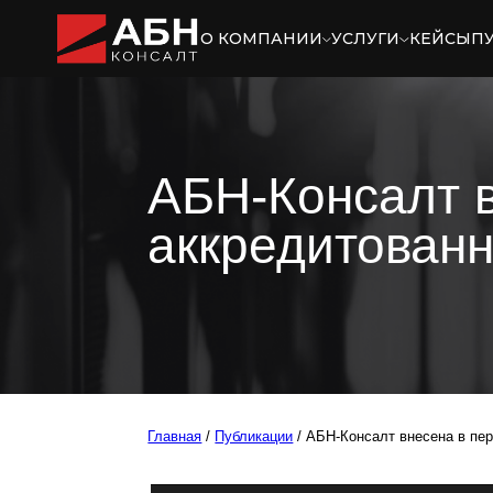
О КОМПАНИИ
УСЛУГИ
КЕЙСЫ
П
АБН-Консалт вне
аккредитованны
Главная
/
Публикации
/ АБН-Консалт внесена в перечень орг