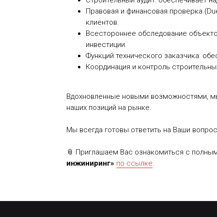
⁠Строительный аудит: обеспечивает н
⁠Правовая и финансовая проверка (Due
клиентов.
⁠Всестороннее обследование объекто
инвестиции.
⁠Функций технического заказчика: об
⁠Координация и контроль строительны
Вдохновленные новыми возможностями, м
наших позиций на рынке.
Мы всегда готовы ответить на Ваши вопро
📎 Приглашаем Вас ознакомиться с полны
инжиниринг»
по ссылке
.