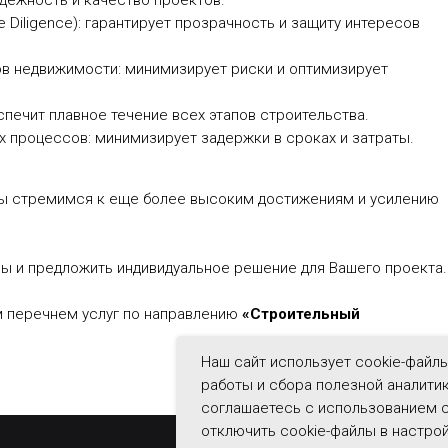
адежность и качество проектов.
 Diligence): гарантирует прозрачность и защиту интересов
в недвижимости: минимизирует риски и оптимизирует
еспечит плавное течение всех этапов строительства.
х процессов: минимизирует задержки в сроках и затраты.
ы стремимся к еще более высоким достижениям и усилению
сы и предложить индивидуальное решение для Вашего проекта.
м перечнем услуг по направлению
«Строительный
Наш сайт использует cookie-файл
работы и сбора полезной аналити
соглашаетесь с использованием c
отключить cookie-файлы в настрой